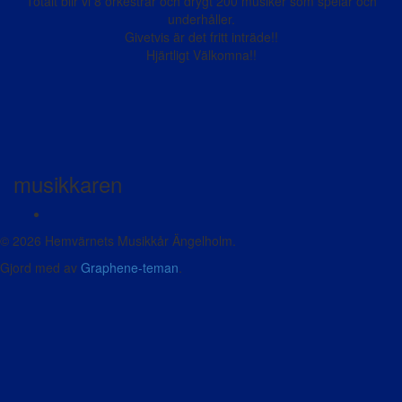
Totalt blir vi 8 orkestrar och drygt 200 musiker som spelar och
underhåller.
Givetvis är det fritt inträde!!
Hjärtligt Välkomna!!
musikkaren
© 2026 Hemvärnets Musikkår Ängelholm.
Gjord med
av
Graphene-teman
.